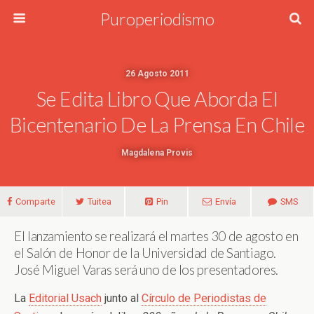
Puroperiodismo
26 Agosto 2011
Se Edita Libro Que Aborda El
Bicentenario De La Prensa En Chile
Magdalena Provis
Comparte
Tuitea
Pin
Envía
SMS
El lanzamiento se realizará el martes 30 de agosto en
el Salón de Honor de la Universidad de Santiago.
José Miguel Varas será uno de los presentadores.
La
Editorial Usach
junto al
Círculo de Periodistas de