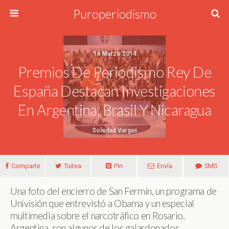
Puroperiodismo
16 Marzo 2014
Premios De Periodismo Rey De
España Destacan Investigaciones
En Argentina, Brasil Y Nicaragua
Soledad Vargas
Comparte
Tuitea
Pin
Envía
SMS
Una foto del encierro de San Fermín, un programa de
Univisión que entrevistó a Obama y un especial
multimedia sobre el narcotráfico en Rosario,
Argentina, son algunos de los galardonados