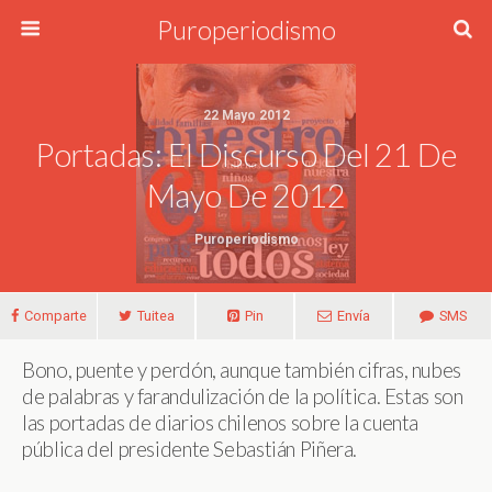
Puroperiodismo
22 Mayo 2012
Portadas: El Discurso Del 21 De
Mayo De 2012
Puroperiodismo
Comparte
Tuitea
Pin
Envía
SMS
Bono, puente y perdón, aunque también cifras, nubes
de palabras y farandulización de la política. Estas son
las portadas de diarios chilenos sobre la cuenta
pública del presidente Sebastián Piñera.