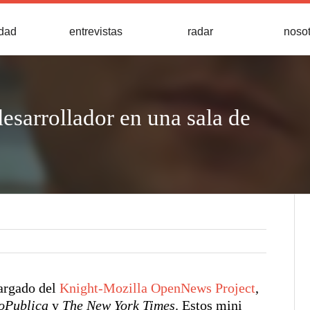
idad
entrevistas
radar
noso
esarrollador en una sala de
cargado del
Knight-Mozilla OpenNews Project
,
oPublica
y
The New York Times
. Estos mini