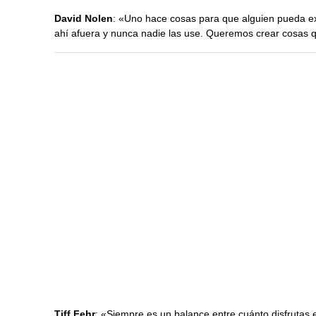
David Nolen
: «Uno hace cosas para que alguien pueda e
ahí afuera y nunca nadie las use. Queremos crear cosas q
Tiff Fehr
: «Siempre es un balance entre cuánto disfrutas 