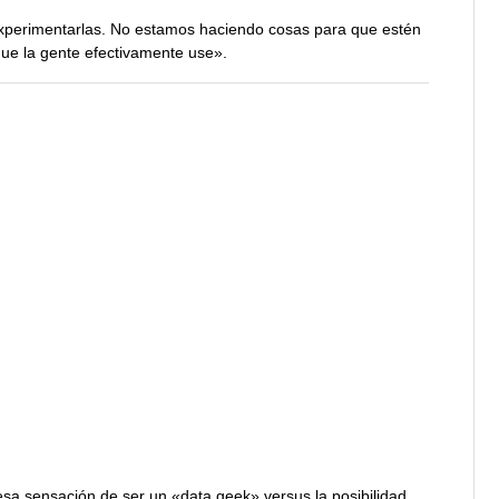
xperimentarlas. No estamos haciendo cosas para que estén
ue la gente efectivamente use».
esa sensación de ser un «data geek» versus la posibilidad