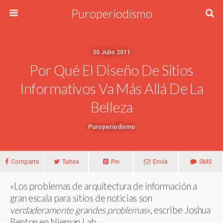
Puroperiodismo
30 Julio 2011
Por Qué El Diseño De Sitios
Informativos Va Más Allá De La
Belleza
Puroperiodismo
Comparte
Tuitea
Pin
Envía
SMS
«Los problemas de arquitectura de información a
gran escala para sitios de noticias son
verdaderamente grandes problemas
«, escribe Joshua
Benton en Nieman Lab.