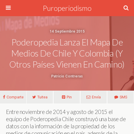
Puroperiodismo
14 Septiembre 2015
Poderopedia Lanza El Mapa De
Medios De Chile Y Colombia (y
Otros Países Vienen En Camino)
Patricio Contreras
Comparte
Tuitea
Pin
Envía
SMS
Entre noviembre de 2014 y agosto de 2015 el
equipo de Poderopedia Chile construyó una base de
datos con la información de la propiedad de los
medios de comunicación en el país, además de la