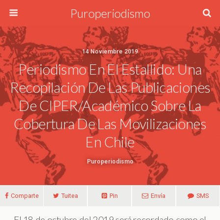
Puroperiodismo
14 Noviembre 2019
Periodismo En El Estallido: Una
Recopilación De Las Publicaciones
De CIPER/Académico Sobre La
Cobertura De Las Movilizaciones
En Chile
Puroperiodismo
Comparte
Tuitea
Pin
Envía
SMS