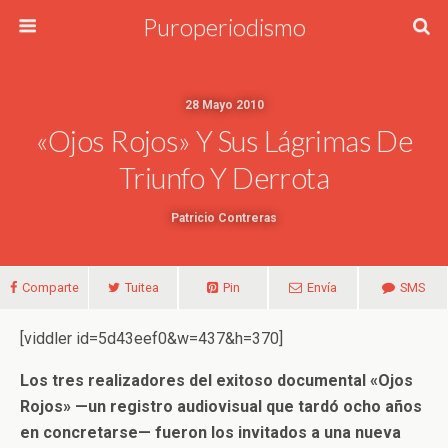
Puroperiodismo
28 Mayo 2010
«Ojos Rojos» Y Sus Lágrimas De
Triunfo Y Derrota
Patricio Contreras
Comparte
Tuitea
Pin
Envía
SMS
[viddler id=5d43eef0&w=437&h=370]
Los tres realizadores del exitoso documental «Ojos
Rojos» —un registro audiovisual que tardó ocho años
en concretarse— fueron los invitados a una nueva