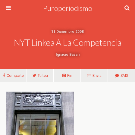
Puroperiodismo
11 Diciembre 2008
NYT Linkea A La Competencia
Ignacio Bazán
Comparte
Tuitea
Pin
Envía
SMS