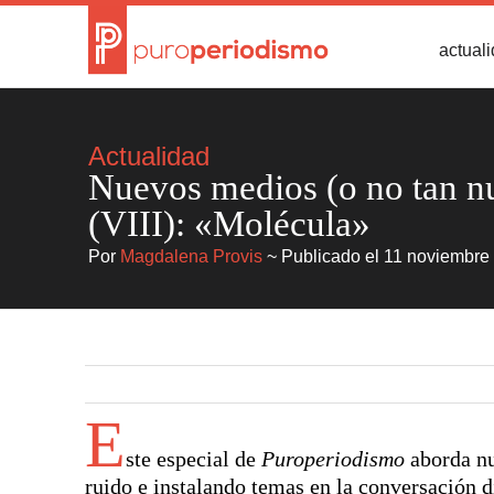
actual
Actualidad
Nuevos medios (o no tan n
(VIII): «Molécula»
Por
Magdalena Provis
~ Publicado el 11 noviembre
E
ste especial de
Puroperiodismo
aborda n
ruido e instalando temas en la conversación d