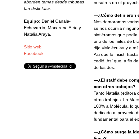
aborden temas desde tribunas
nosotros en el proyect
tan distintas».
—¿Cómo definieron el
Equipo
: Daniel Canala-
Nos demoramos varias
Echevarría, Macarena Atria y
se nos ocurría ninguno
Natalia Araya.
sintiéramos que podía 
uno de los miles de br
Sitio web
dijo «Molécula» y a mí
Facebook
Así que le insistí hast
cedió. Así que, a fin 
de los dos.
—¿El staff debe compa
con otros trabajos?
Tanto Natalia (editora
otros trabajos. La Mac
100% a Molécula, lo qu
dedicado al proyecto d
fundamental para el éx
—¿Cómo surge la idea
línea?