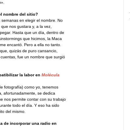
o».
 nombre del sitio?
 semanas en elegir el nombre. No
 que nos gustara y, a la vez,
pegar. Hasta que un día, dentro de
ainstormings que hicimos, la Maca
 me encantó. Pero a ella no tanto.
a que, quizás de puro cansancio,
de cuentas, fue un nombre que surgió
tibilizar la labor en
Molécula
 de fotografía) como yo, tenemos
a, afortunadamente, se dedica
e nos permite contar con su trabajo
urante todo el día. Y eso ha sido
ito del mismo.
 de incorporar una radio en