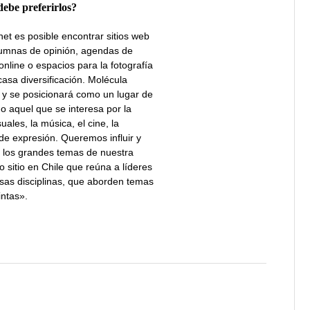
debe preferirlos?
net es posible encontrar sitios web
lumnas de opinión, agendas de
nline o espacios para la fotografía
scasa diversificación. Molécula
r y se posicionará como un lugar de
do aquel que se interesa por la
suales, la música, el cine, la
s de expresión. Queremos influir y
de los grandes temas de nuestra
o sitio en Chile que reúna a líderes
rsas disciplinas, que aborden temas
intas».