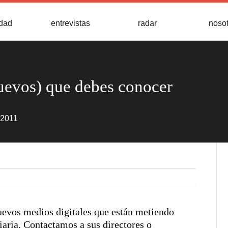
idad
entrevistas
radar
noso
uevos) que debes conocer
 2011
uevos medios digitales que están metiendo
iaria. Contactamos a sus directores o