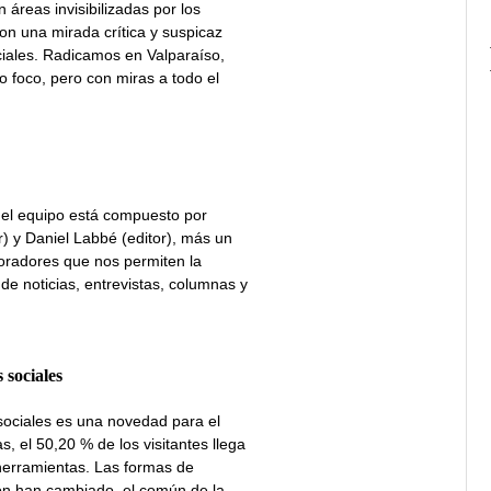
en áreas invisibilizadas por los
con una mirada crítica y suspicaz
iciales. Radicamos en Valparaíso,
o foco, pero con miras a todo el
 el equipo está compuesto por
r) y Daniel Labbé (editor), más un
radores que nos permiten la
de noticias, entrevistas, columnas y
 sociales
sociales es una novedad para el
s, el 50,20 % de los visitantes llega
 herramientas. Las formas de
ón han cambiado, el común de la