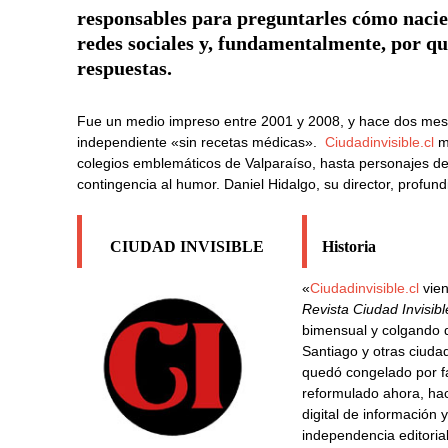
responsables para preguntarles cómo nacier
redes sociales y, fundamentalmente, por qué
respuestas.
Fue un medio impreso entre 2001 y 2008, y hace dos mese
independiente «sin recetas médicas».
Ciudadinvisible.cl
mu
colegios emblemáticos de Valparaíso, hasta personajes de 
contingencia al humor. Daniel Hidalgo, su director, profun
CIUDAD INVISIBLE
Historia
«
Ciudadinvisible.cl
vien
Revista Ciudad Invisibl
bimensual y colgando d
Santiago y otras ciuda
quedó congelado por fa
reformulado ahora, ha
digital de información
independencia editori