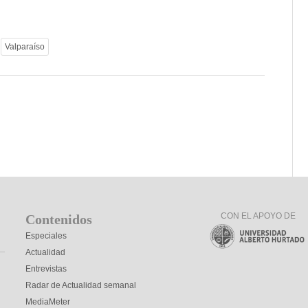
Valparaíso
CON EL APOYO DE
Contenidos
Especiales
Actualidad
Entrevistas
Radar de Actualidad semanal
MediaMeter