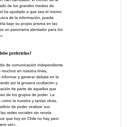
ado de los grandes medios de
net ha ayudado a que sea el mismo
busca de la información, pueda
rla bajo su propio prisma en las
l es un panorama alentador para los
».
debe preferirlos?
io de comunicación independiente
 muchos en nuestra línea,
a informar y generar debate en la
tando así la grosera ocultación y
ación de parte de aquellos que
ses de los grupos de poder. La
as como la nuestra y tantas otras,
ficio de poder viralizar sus
las redes sociales sin receta
uir que hoy en Chile no hay peor
iere ver».