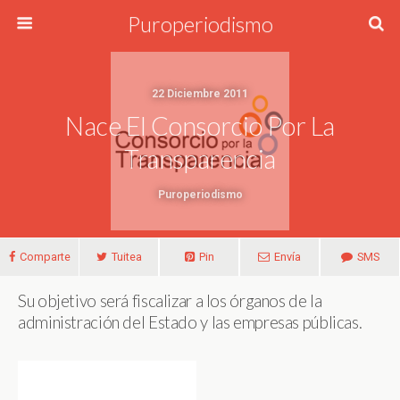
Puroperiodismo
22 Diciembre 2011
Nace El Consorcio Por La
Transparencia
Puroperiodismo
Comparte
Tuitea
Pin
Envía
SMS
Su objetivo será fiscalizar a los órganos de la
administración del Estado y las empresas públicas.