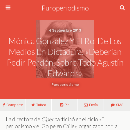
Puroperiodismo
4 Septiembre 2013
Mónica González Y El Rol De Los
Medios En Dictadura: «Deberían
Pedir Perdón, Sobre Todo Agustín
Edwards»
Puroperiodismo
Comparte
Tuitea
Pin
Envía
SMS
La directora de
Ciper
participó en el ciclo «El
periodismo y el Golpe en Chile», organizado por la