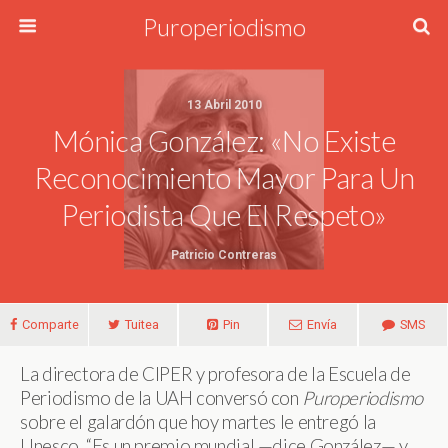
Puroperiodismo
13 Abril 2010
Mónica González: «No Existe
Reconocimiento Mayor Para Un
Periodista Que El Respeto»
Patricio Contreras
Comparte
Tuitea
Pin
Envía
SMS
La directora de CIPER y profesora de la Escuela de
Periodismo de la UAH conversó con
Puroperiodismo
sobre el galardón que hoy martes le entregó la
Unesco. “Es un premio mundial —dice González— y