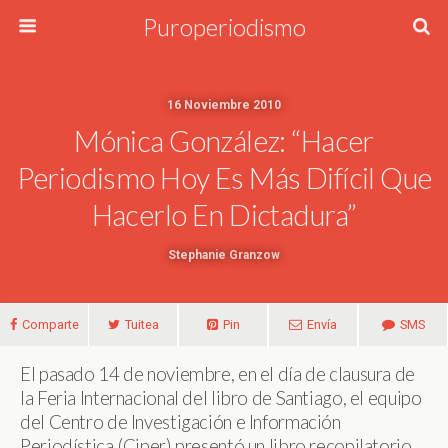
Puroperiodismo
16 Noviembre 2010
Mónica González: “Hacer
Periodismo Hoy Es Más Difícil Que
Hacerlo En Dictadura”
Stephanie Granzow
Comparte
Tuitea
Pin
Envía
SMS
El pasado 14 de noviembre, en el día de clausura de
la Feria Internacional del libro de Santiago, el equipo
del Centro de Investigación e Información
Periodística (Ciper) presentó un libro recopilatorio