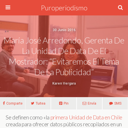
Puroperiodismo
30 Junio 2016
María José Arredondo, Gerenta De
La Unidad De Data De El
Mostrador: “Evitaremos El Tema
De La Publicidad”
Karen Vergara
Comparte
Tuitea
Pin
Envía
SMS
Se definen como «la
primera Unidad de Data en Chile
creada para ofrecer datos públicos recopilados en un