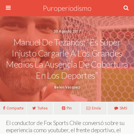
Puroperiodismo
30 Agosto 2017
Manuel De Tezanos: “Es Súper
Injusto Cargarle A Los Grandes
Medios La Ausencia De Cobertura
En Los Deportes”
Belén Vásquez
Comparte
Tuitea
Pin
Envía
SMS
El conductor de Fox Sports Chile conversó sobre su
experiencia como youtuber, el frente deportivo, el