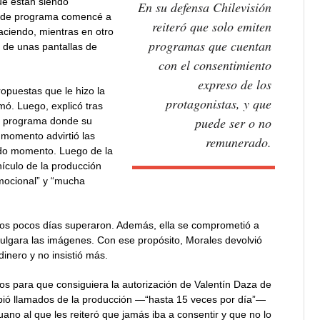
ue están siendo
En su defensa Chilevisión
z de programa comencé a
reiteró que solo emiten
aciendo, mientras en otro
programas que cuentan
 de unas pantallas de
con el consentimiento
expreso de los
ropuestas que le hizo la
protagonistas, y que
amó. Luego, explicó tras
puede ser o no
del programa donde su
e momento advirtió las
remunerado.
odo momento. Luego de la
hículo de la producción
emocional” y “mucha
a los pocos días superaron. Además, ella se comprometió a
ivulgara las imágenes. Con ese propósito, Morales devolvió
dinero y no insistió más.
dos para que consiguiera la autorización de Valentín Daza de
cibió llamados de la producción —“hasta 15 veces por día”—
ano al que les reiteró que jamás iba a consentir y que no lo