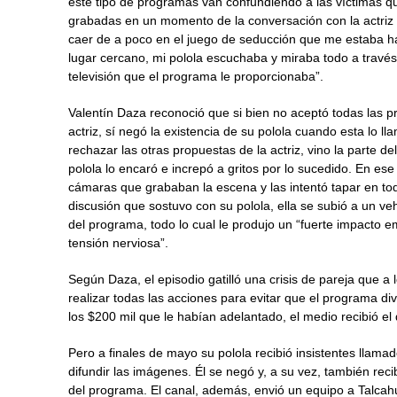
este tipo de programas van confundiendo a las víctimas q
grabadas en un momento de la conversación con la actri
caer de a poco en el juego de seducción que me estaba h
lugar cercano, mi polola escuchaba y miraba todo a través
televisión que el programa le proporcionaba”.
Valentín Daza reconoció que si bien no aceptó todas las p
actriz, sí negó la existencia de su polola cuando esta lo ll
rechazar las otras propuestas de la actriz, vino la parte 
polola lo encaró e increpó a gritos por lo sucedido. En es
cámaras que grababan la escena y las intentó tapar en t
discusión que sostuvo con su polola, ella se subió a un ve
del programa, todo lo cual le produjo un “fuerte impacto 
tensión nerviosa”.
Según Daza, el episodio gatilló una crisis de pareja que 
realizar todas las acciones para evitar que el programa d
los $200 mil que le habían adelantado, el medio recibió el 
Pero a finales de mayo su polola recibió insistentes llama
difundir las imágenes. Él se negó y, a su vez, también re
del programa. El canal, además, envió un equipo a Talcahu