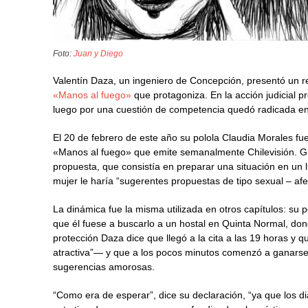
Foto:
Juan y Diego
Valentín Daza, un ingeniero de Concepción, presentó un re
«Manos al fuego»
que protagoniza. En la acción judicial
luego por una cuestión de competencia quedó radicada en 
El 20 de febrero de este año su polola Claudia Morales f
«Manos al fuego» que emite semanalmente Chilevisión. Gra
propuesta, que consistía en preparar una situación en un l
mujer le haría “sugerentes propuestas de tipo sexual – afe
La dinámica fue la misma utilizada en otros capítulos: su p
que él fuese a buscarlo a un hostal en Quinta Normal, don
protección Daza dice que llegó a la cita a las 19 horas y 
atractiva”— y que a los pocos minutos comenzó a ganarse 
sugerencias amorosas.
“Como era de esperar”, dice su declaración, “ya que los di