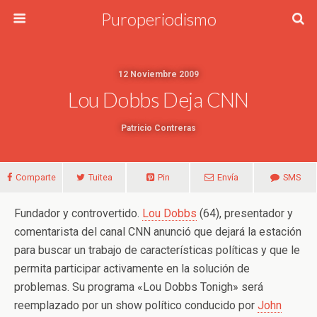
Puroperiodismo
12 Noviembre 2009
Lou Dobbs Deja CNN
Patricio Contreras
Comparte
Tuitea
Pin
Envía
SMS
Fundador y controvertido.
Lou Dobbs
(64), presentador y
comentarista del canal CNN anunció que dejará la estación
para buscar un trabajo de características políticas y que le
permita participar activamente en la solución de
problemas. Su programa «Lou Dobbs Tonigh» será
reemplazado por un show político conducido por
John