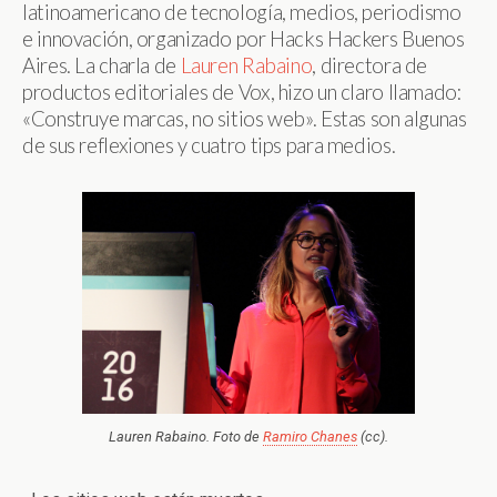
latinoamericano de tecnología, medios, periodismo
e innovación, organizado por Hacks Hackers Buenos
Aires. La charla de
Lauren Rabaino
, directora de
productos editoriales de Vox, hizo un claro llamado:
«Construye marcas, no sitios web». Estas son algunas
de sus reflexiones y cuatro tips para medios.
Lauren Rabaino. Foto de
Ramiro Chanes
(cc).