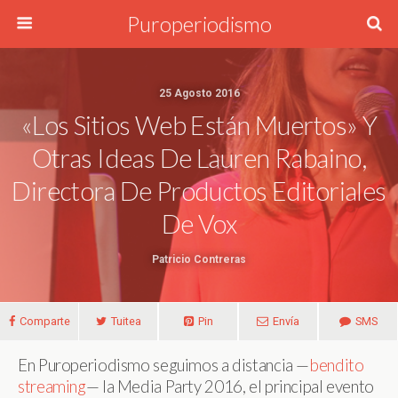
Puroperiodismo
25 Agosto 2016
«Los Sitios Web Están Muertos» Y
Otras Ideas De Lauren Rabaino,
Directora De Productos Editoriales
De Vox
Patricio Contreras
Comparte
Tuitea
Pin
Envía
SMS
En Puroperiodismo seguimos a distancia —
bendito
streaming
— la Media Party 2016, el principal evento