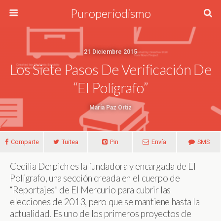
Puroperiodismo
21 Diciembre 2015
Los Siete Pasos De Verificación De
“El Polígrafo”
María Paz Ortiz
Comparte
Tuitea
Pin
Envía
SMS
Cecilia Derpich es la fundadora y encargada de El
Polígrafo, una sección creada en el cuerpo de
“Reportajes” de El Mercurio para cubrir las
elecciones de 2013, pero que se mantiene hasta la
actualidad. Es uno de los primeros proyectos de