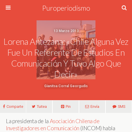
Puroperiodismo
13 Marzo 2013
Lorena Antezana: «Chile Alguna Vez
Fue Un Referente De Estudios En
Comunicación Y Tuvo Algo Que
Decir»
Gianitsa Corral Georgudis
Comparte
Tuitea
Pin
Envía
SMS
La presidenta de la
Asociación Chilena de
Investigadores en Comunicación
(INCOM) habla