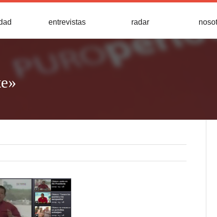
idad
entrevistas
radar
noso
te»