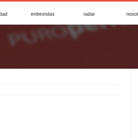
idad
entrevistas
radar
noso