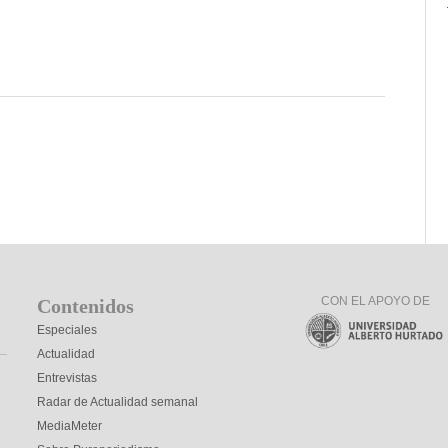
CON EL APOYO DE
Contenidos
Especiales
Actualidad
Entrevistas
Radar de Actualidad semanal
MediaMeter