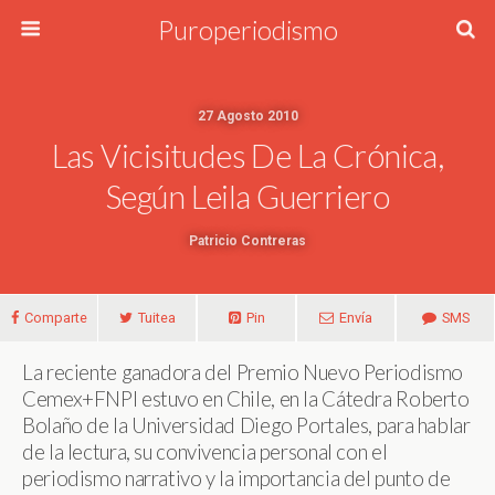
Puroperiodismo
27 Agosto 2010
Las Vicisitudes De La Crónica,
Según Leila Guerriero
Patricio Contreras
Comparte
Tuitea
Pin
Envía
SMS
La reciente ganadora del Premio Nuevo Periodismo
Cemex+FNPI estuvo en Chile, en la Cátedra Roberto
Bolaño de la Universidad Diego Portales, para hablar
de la lectura, su convivencia personal con el
periodismo narrativo y la importancia del punto de