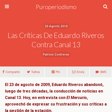
Puroperiodismo
20 Agosto 2010
Las Críticas De Eduardo Riveros
Contra Canal 13
Patricio Contreras
Comparte
Tuitea
Pin
Envía
SMS
El 23 de agosto de 2009, Eduardo Riveros abandonó,
luego de tres décadas, la conducción de noticias en
Canal 13. Hoy, en entrevista con
El Mercurio
,
aprovechó de expresar su frustración y sus críticas a
la gestión de la estación.