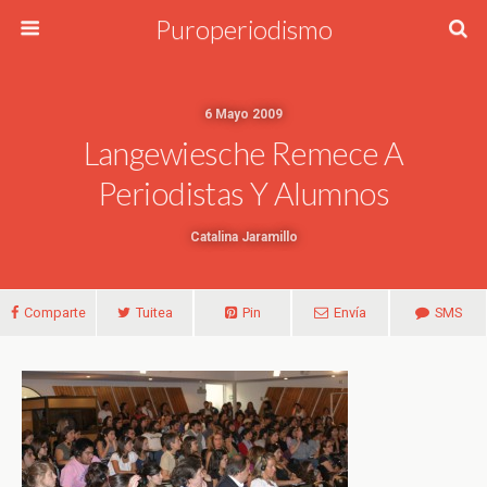
Puroperiodismo
6 Mayo 2009
Langewiesche Remece A
Periodistas Y Alumnos
Catalina Jaramillo
Comparte
Tuitea
Pin
Envía
SMS