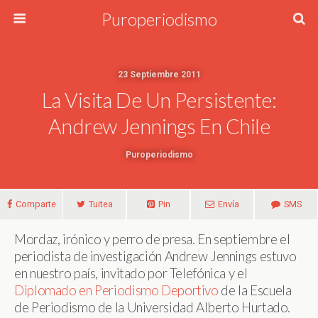
Puroperiodismo
23 Septiembre 2011
La Visita De Un Persistente:
Andrew Jennings En Chile
Puroperiodismo
Comparte
Tuitea
Pin
Envía
SMS
Mordaz, irónico y perro de presa. En septiembre el
periodista de investigación Andrew Jennings estuvo
en nuestro país, invitado por Telefónica y el
Diplomado en Periodismo Deportivo
de la Escuela
de Periodismo de la Universidad Alberto Hurtado.