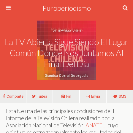
Puroperiodismo
21 Octubre 2013
La TV Abierta Sigue Siendo El Lugar
Común Donde Nos Juntamos Al
Final Del Día
Gianitsa Corral Georgudis
Comparte
Tuitea
Pin
Envía
SMS
Esta fue una de las principales conclusiones del I
Informe de la Televisión Chilena realizado por la
Asociación Nacional de Televisión,
ANATEL
, cuyo
objetivo es entregar anualmente los resultados del