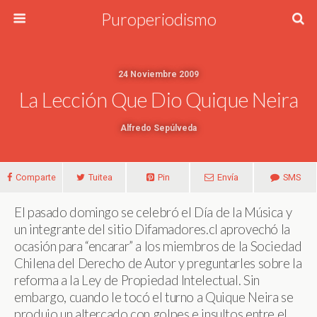
Puroperiodismo
24 Noviembre 2009
La Lección Que Dio Quique Neira
Alfredo Sepúlveda
Comparte
Tuitea
Pin
Envía
SMS
El pasado domingo se celebró el Día de la Música y
un integrante del sitio Difamadores.cl aprovechó la
ocasión para “encarar” a los miembros de la Sociedad
Chilena del Derecho de Autor y preguntarles sobre la
reforma a la Ley de Propiedad Intelectual. Sin
embargo, cuando le tocó el turno a Quique Neira se
produjo un altercado con golpes e insultos entre el