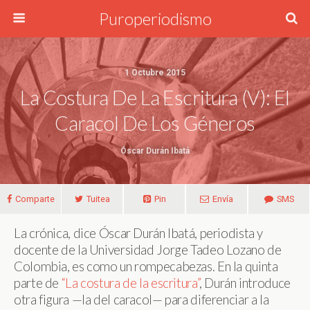
Puroperiodismo
1 Octubre 2015
La Costura De La Escritura (V): El
Caracol De Los Géneros
Óscar Durán Ibatá
Comparte
Tuitea
Pin
Envía
SMS
La crónica, dice Óscar Durán Ibatá, periodista y
docente de la Universidad Jorge Tadeo Lozano de
Colombia, es como un rompecabezas. En la quinta
parte de
“La costura de la escritura”
, Durán introduce
otra figura —la del caracol— para diferenciar a la