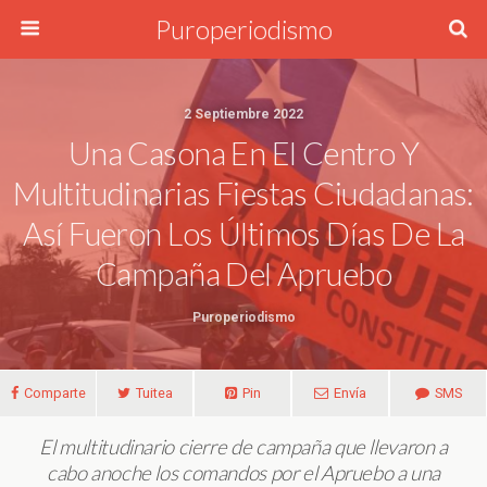
Puroperiodismo
2 Septiembre 2022
Una Casona En El Centro Y
Multitudinarias Fiestas Ciudadanas:
Así Fueron Los Últimos Días De La
Campaña Del Apruebo
Puroperiodismo
Comparte
Tuitea
Pin
Envía
SMS
El multitudinario cierre de campaña que llevaron a
cabo anoche los comandos por el Apruebo a una