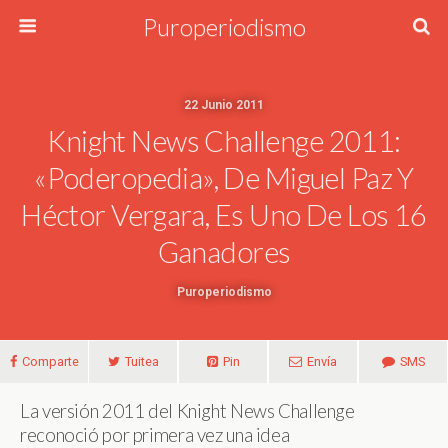
Puroperiodismo
22 Junio 2011
Knight News Challenge 2011:
«Poderopedia», De Miguel Paz Y
Héctor Vergara, Es Uno De Los 16
Ganadores
Puroperiodismo
Comparte
Tuitea
Pin
Envía
SMS
La versión 2011 del Knight News Challenge
reconoció por primera vez una idea