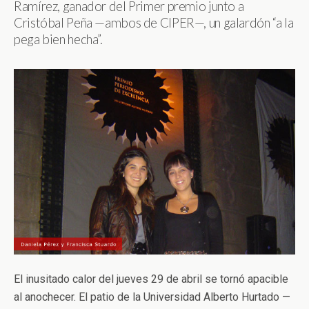
Ramírez, ganador del Primer premio junto a
Cristóbal Peña —ambos de CIPER—, un galardón “a la
pega bien hecha”.
El inusitado calor del jueves 29 de abril se tornó apacible
al anochecer. El patio de la Universidad Alberto Hurtado —