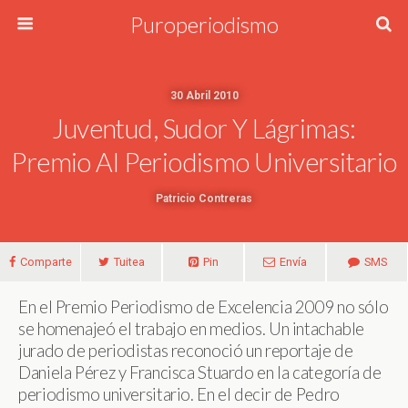
Puroperiodismo
30 Abril 2010
Juventud, Sudor Y Lágrimas:
Premio Al Periodismo Universitario
Patricio Contreras
Comparte
Tuitea
Pin
Envía
SMS
En el Premio Periodismo de Excelencia 2009 no sólo
se homenajeó el trabajo en medios. Un intachable
jurado de periodistas reconoció un reportaje de
Daniela Pérez y Francisca Stuardo en la categoría de
periodismo universitario. En el decir de Pedro