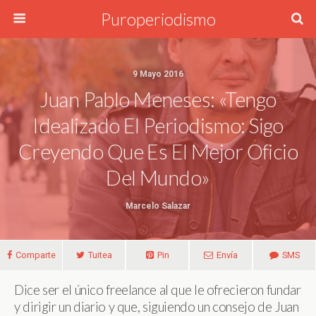
Puroperiodismo
9 Mayo 2016
Juan Pablo Meneses: «Tengo
Idealizado El Periodismo: Sigo
Creyendo Que Es El Mejor Oficio
Del Mundo»
Marcelo Salazar
Comparte
Tuitea
Pin
Envía
SMS
Dice ser el único freelance al que le ofrecieron fundar
y dirigir un diario y que, siguiendo un consejo de Juan