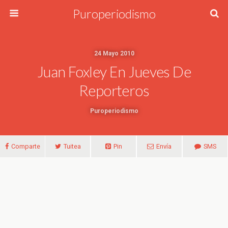
Puroperiodismo
24 Mayo 2010
Juan Foxley En Jueves De
Reporteros
Puroperiodismo
Comparte
Tuitea
Pin
Envía
SMS