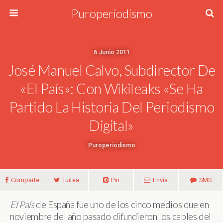
Puroperiodismo
6 Junio 2011
José Manuel Calvo, Subdirector De
«El País»: Con Wikileaks «se Ha
Partido La Historia Del Periodismo
Digital»
Puroperiodismo
Comparte
Tuitea
Pin
Envía
SMS
El País
de España fue uno de los cinco medios que en
noviembre del año pasado difundieron los cables del