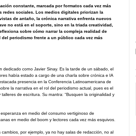
mación constante, marcada por formatos cada vez más
redes sociales. Los medios digitales priorizan la
vistas de antaño, la crónica narrativa enfrenta nuevos
ave no está en el soporte, sino en la triada creatividad,
reflexiona sobre cómo narrar la compleja realidad de
rol del periodismo frente a un público cada vez más
n dedicado como Javier Sinay. Es la tarde de un sábado, el
ores había estado a cargo de una charla sobre crónica e IA
destacada presencia en la Conferencia Latinoamericana de
bre la narrativa en el rol del periodismo actual, pues es el
 talleres de escritura. Su mantra: “Busquen la originalidad y
e esperanza en medio del consumo vertiginoso de
ericanas en medio del boom y lectores cada vez más esquivos.
cambios, por ejemplo, ya no hay salas de redacción, no al