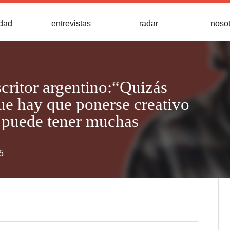
idad
entrevistas
radar
noso
scritor argentino:“Quizás
ue hay que ponerse creativo
a puede tener muchas
5