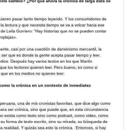
este cambio? ¿Por qué ahora la crónica de larga data se
ieren pasar tanto tiempo leyendo. Y los consumidores de
la lectura y que necesita tiempo se va a volcar hacia ese
 de Leila Gurriero: “Hay historias que no se pueden contar
omplejas».
nte, casi por una cuestión de darwinismo mercantil, la
e ser que es donde la gente acepta pasar tiempo y leer.
dios. Después hay varios textos en los que Martín
que los lectores quieren leer. Pero bueno, es como si
 que en los medios no quieren leer.
como la crónica en un contexto de inmediatez
 peruana, una de mis cronistas favoritas, que dice algo como
para ser crónica, sino que puede que, en esta circunstancia
 no exista como texto sino como podcast, como video, como
es su forma de texto escrito, sino su mirada, su búsqueda de
a realidad. Y quizás sea esto la crónica. Entonces, si hay