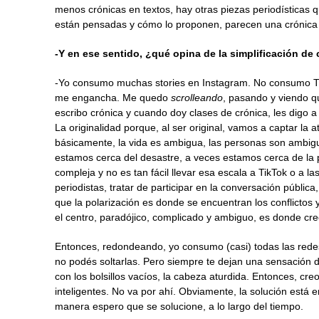
menos crónicas en textos, hay otras piezas periodísticas 
están pensadas y cómo lo proponen, parecen una crónica s
-Y en ese sentido, ¿qué opina de la simplificación de
-Yo consumo muchas stories en Instagram. No consumo T
me engancha. Me quedo
scrolleando
, pasando y viendo q
escribo crónica y cuando doy clases de crónica, les digo 
La originalidad porque, al ser original, vamos a captar la
básicamente, la vida es ambigua, las personas son ambig
estamos cerca del desastre, a veces estamos cerca de la
compleja y no es tan fácil llevar esa escala a TikTok o a la
periodistas, tratar de participar en la conversación públic
que la polarización es donde se encuentran los conflictos 
el centro, paradójico, complicado y ambiguo, es donde cre
Entonces, redondeando, yo consumo (casi) todas las rede
no podés soltarlas. Pero siempre te dejan una sensación de 
con los bolsillos vacíos, la cabeza aturdida. Entonces, cr
inteligentes. No va por ahí. Obviamente, la solución está e
manera espero que se solucione, a lo largo del tiempo.