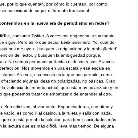
que, por lo que cuentan, por cómo lo cuentan, por cómo
in necesidad de seguir el formato tradicional.
 contenidos en la nueva era de periodismo en redes?
ikTok, consumo Twitter. A veces me engancha, usualmente
ue sigue. Pero es lo que decía Leila Guerriero. Yo, cuando
a quienes me oyen: ‘busquen la originalidad y la ambigüedad’.
 atención del lector, y busquen la ambigüedad porque,
uas. No somos personas perfectas ni desastrosas. A veces
 perfección. Nos movemos en una escala y esa escala es
s stories. A la vez, esa escala es la que nos permite, como
a, ofreciendo algunas ideas no polarizadas, no básicas. Creo
y la violencia del mundo actual, que está muy polarizado y en
o que podemos tratar de empatizar o de entender al otro.
s. Son adictivas, obviamente. Enganchadoras, con ritmo y
vacío, es como ir al casino, a la ruleta y salís con nada,
eo que no está por ahí la solución para tener sociedades más
n la lectura que es más difícil, lleva más tiempo. De alguna