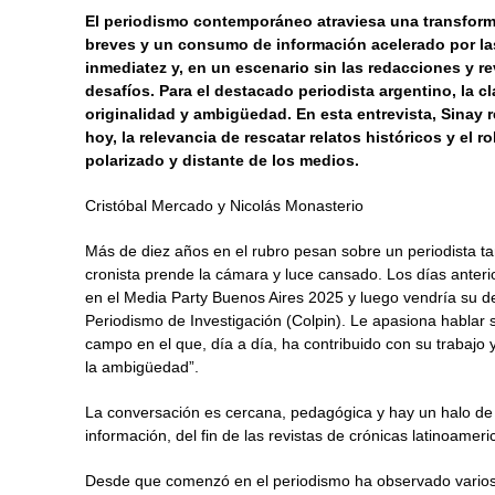
El periodismo contemporáneo atraviesa una transfor
breves y un consumo de información acelerado por las 
inmediatez y, en un escenario sin las redacciones y re
desafíos. Para el destacado periodista argentino, la cl
originalidad y ambigüedad. En esta entrevista, Sinay 
hoy, la relevancia de rescatar relatos históricos y el 
polarizado y distante de los medios.
Cristóbal Mercado y Nicolás Monasterio
Más de diez años en el rubro pesan sobre un periodista ta
cronista prende la cámara y luce cansado. Los días anteri
en el Media Party Buenos Aires 2025 y luego vendría su 
Periodismo de Investigación (Colpin). Le apasiona hablar so
campo en el que, día a día, ha contribuido con su trabajo y
la ambigüedad”.
La conversación es cercana, pedagógica y hay un halo d
información, del fin de las revistas de crónicas latinoam
Desde que comenzó en el periodismo ha observado varios 