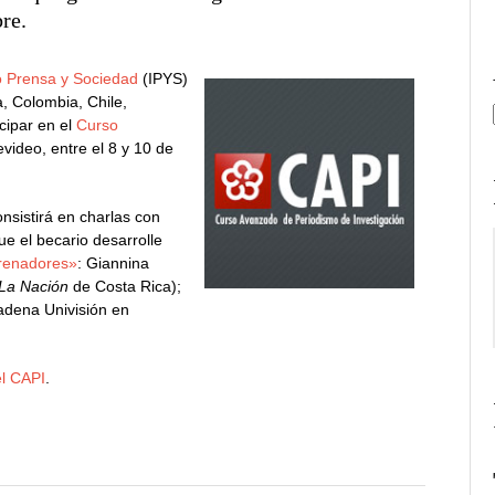
bre.
to Prensa y Sociedad
(IPYS)
a, Colombia, Chile,
cipar en el
Curso
ideo, entre el 8 y 10 de
nsistirá en charlas con
ue el becario desarrolle
renadores»
: Giannina
La Nación
de Costa Rica);
cadena Univisión en
el CAPI
.