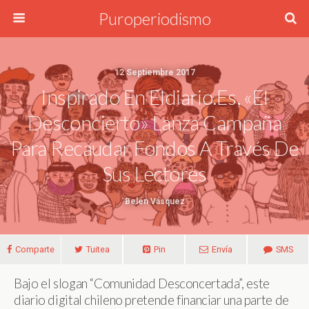
Puroperiodismo
12 Septiembre 2017
Inspirado En Eldiario.es, «El
Desconcierto» Lanza Campaña
Para Recaudar Fondos A Través De
Sus Lectores
Belén Vásquez
Comparte
Tuitea
Pin
Envía
SMS
Bajo el slogan “Comunidad Desconcertada”, este
diario digital chileno pretende financiar una parte de