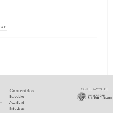
Vía X
CON EL APOYO DE
Contenidos
Especiales
Actualidad
Entrevistas