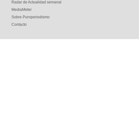
Radar de Actualidad semanal
MediaMeter
Sobre Puroperiodismo
Contacto