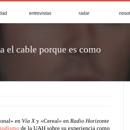
idad
entrevistas
radar
noso
a el cable porque es como
ional» en
Vía X
y «Cereal» en
Radio Horizonte
riodismo
de la UAH sobre su experiencia como