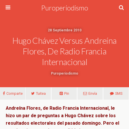
Puroperiodismo
28 Septiembre 2010
Hugo Chávez Versus Andreína
Flores, De Radio Francia
Internacional
Puroperiodismo
Comparte
Tuitea
Pin
Envía
SMS
Andreína Flores, de Radio Francia Internacional, le
hizo un par de preguntas a Hugo Chávez sobre los
resultados electorales del pasado domingo. Pero el