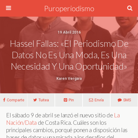
Puroperiodismo
19 Abril 2016
Hassel Fallas: «El Periodismo De
Datos No Es Una Moda, Es Una
Necesidad Y Una Oportunidad»
Karen Vergara
Comparte
Tuitea
Pin
Envía
SMS
El sábado 9 de abril se lanzó el nuevo sitio de
La
Nación/Data
de Costa Rica. Cuáles son los
principales cambios, porqué ponen a disposición las
bases de datos y una mirada a los desafíos del