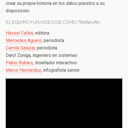
crear su propia historia en los datos puestos a su
disposición.
EL EQUIPO Y UN VIDEO DE CÓMO TRABAJAN
Hassel Fallas
, editora
Mercedes Agüero
, periodista
Camila Salazar
, periodista
Daryl Zuniga, ingeniero en sistemas
Pablo Robles
, diseñador interactivo
Marco Hernández
, infografista senior