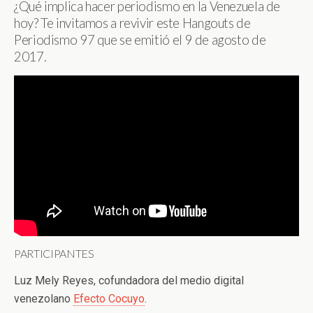
¿Qué implica hacer periodismo en la Venezuela de
hoy? Te invitamos a revivir este Hangouts de
Periodismo 97 que se emitió el 9 de agosto de
2017.
PARTICIPANTES
Luz Mely Reyes, cofundadora del medio digital
venezolano
Efecto Cocuyo
.