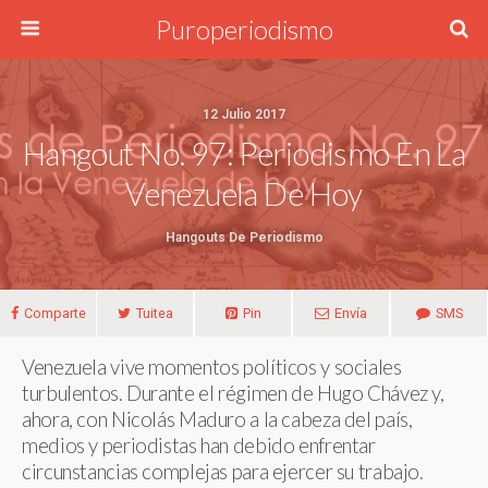
Puroperiodismo
12 Julio 2017
Hangout No. 97: Periodismo En La
Venezuela De Hoy
Hangouts De Periodismo
Comparte
Tuitea
Pin
Envía
SMS
Venezuela vive momentos políticos y sociales
turbulentos. Durante el régimen de Hugo Chávez y,
ahora, con Nicolás Maduro a la cabeza del país,
medios y periodistas han debido enfrentar
circunstancias complejas para ejercer su trabajo.