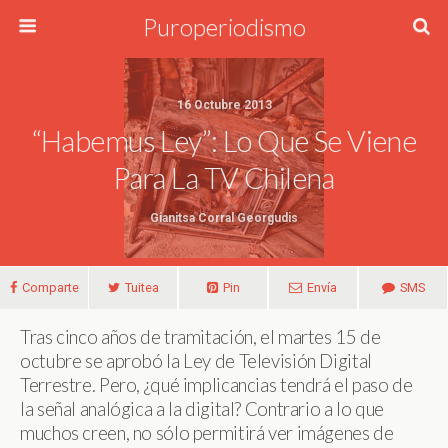
Puroperiodismo
16 Octubre 2013
“Habemus Ley”: Lo Que Se Viene
Para La TV Chilena
Gianitsa Corral Georgudis
Comparte
Tuitea
Pin
Envía
SMS
Tras cinco años de tramitación, el martes 15 de
octubre se aprobó la Ley de Televisión Digital
Terrestre. Pero, ¿qué implicancias tendrá el paso de
la señal analógica a la digital? Contrario a lo que
muchos creen, no sólo permitirá ver imágenes de