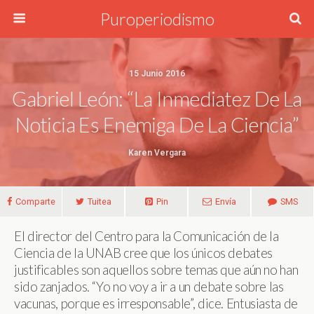
Puroperiodismo
15 Junio 2016
Gabriel León: “La Inmediatez De La
Noticia Es Enemiga De La Ciencia”
Karen Vergara
Comparte
Tuitea
Pin
Envía
SMS
El director del Centro para la Comunicación de la
Ciencia de la UNAB cree que los únicos debates
justificables son aquellos sobre temas que aún no han
sido zanjados. “Yo no voy a ir a un debate sobre las
vacunas, porque es irresponsable”, dice. Entusiasta de