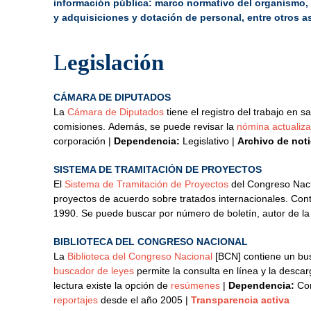
información pública: marco normativo del organismo
y adquisiciones y dotación de
personal, entre
otros a
L
egislación
CÁMARA DE DIPUTADOS
La
Cámara de Diputados
tiene el registro del trabajo en sa
comisiones.
Además, se puede revisar la
nómina actualiz
corporación |
Dependencia:
Legislativo |
Archivo de not
SISTEMA DE TRAMITACIÓN DE PROYECTOS
El
Sistema de Tramitación de Proyectos
del Congreso Naci
proyectos de acuerdo sobre tratados internacionales. Con
1990.
Se puede buscar por número de boletín, autor de la
BIBLIOTECA DEL CONGRESO NACIONAL
La
Biblioteca del Congreso Nacional
[BCN]
contiene un b
buscador de leyes
permite la consulta en línea y la descar
lectura existe la opción de
resúmenes
|
Dependencia:
Co
reportajes
desde el año 2005 |
Transparencia activa