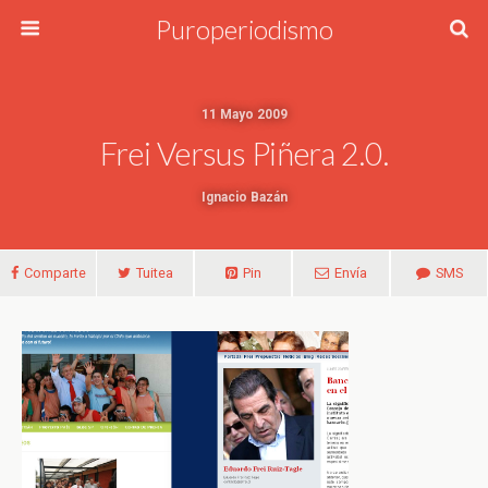
Puroperiodismo
11 Mayo 2009
Frei Versus Piñera 2.0.
Ignacio Bazán
Comparte
Tuitea
Pin
Envía
SMS