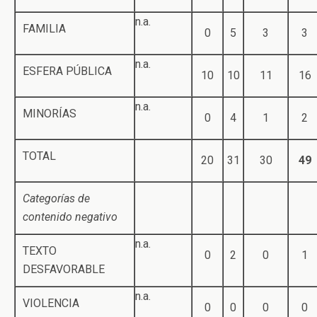
n.a.
FAMILIA
0
5
3
3
n.a.
ESFERA PÚBLICA
10
10
11
16
n.a.
MINORÍAS
0
4
1
2
TOTAL
20
31
30
49
Categorías de
contenido negativo
n.a.
TEXTO
0
2
0
1
DESFAVORABLE
n.a.
VIOLENCIA
0
0
0
0