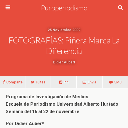
Puroperiodismo
25 Noviembre 2009
FOTOGRAFÍAS: Piñera Marca La
Diferencia
Didier Aubert
Comparte
Tuitea
Pin
Envía
SMS
Programa de Investigación de Medios
Escuela de Periodismo Universidad Alberto Hurtado
Semana del 16 al 22 de noviembre
Por Didier Auber*