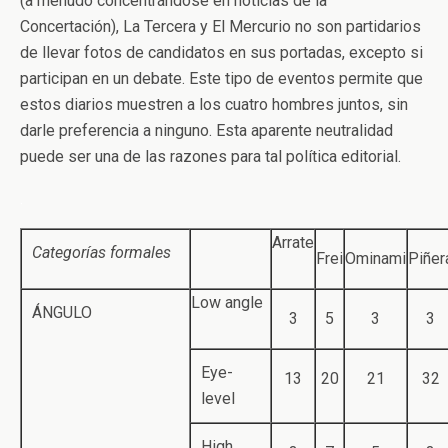
(a menudo concentrándose en noticias de la
Concertación), La Tercera y El Mercurio no son partidarios
de llevar fotos de candidatos en sus portadas, excepto si
participan en un debate. Este tipo de eventos permite que
estos diarios muestren a los cuatro hombres juntos, sin
darle preferencia a ninguno. Esta aparente neutralidad
puede ser una de las razones para tal política editorial.
.
Arrate
Categorías formales
Frei
Ominami
Piñer
Low angle
ÁNGULO
3
5
3
3
Eye-
13
20
21
32
level
High