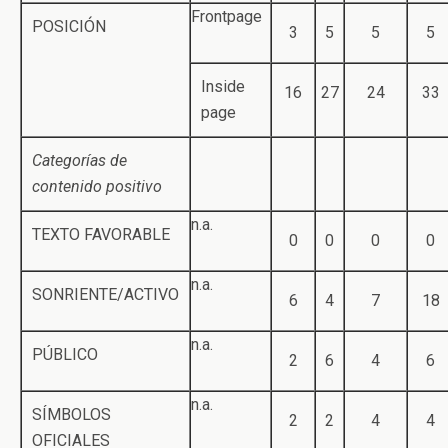
Frontpage
POSICIÓN
3
5
5
5
Inside
16
27
24
33
page
Categorías de
contenido positivo
n.a.
TEXTO FAVORABLE
0
0
0
0
n.a.
SONRIENTE/ACTIVO
6
4
7
18
n.a.
PÚBLICO
2
6
4
6
n.a.
SÍMBOLOS
2
2
4
4
OFICIALES