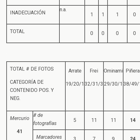
n.a.
INADECUACIÓN
1
1
1
0
TOTAL
0
0
0
0
.
TOTAL # DE FOTOS
Arrate
Frei
Ominami
Piñera
CATEGORÍA DE
19/20/1
32/31/3
29/30/1
38/49/
CONTENIDO POS. Y
NEG.
# de
Mercurio
5
11
11
14
fotografías
41
Marcadores
3
7
9
24