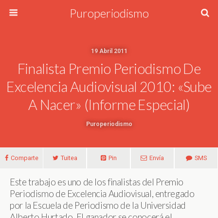
Puroperiodismo
19 Abril 2011
Finalista Premio Periodismo De
Excelencia Audiovisual 2010: «Sube
A Nacer» (Informe Especial)
Puroperiodismo
Comparte
Tuitea
Pin
Envía
SMS
Este trabajo es uno de los finalistas del Premio
Periodismo de Excelencia Audiovisual, entregado
por la Escuela de Periodismo de la Universidad
Alberto Hurtado. El ganador se conocerá el